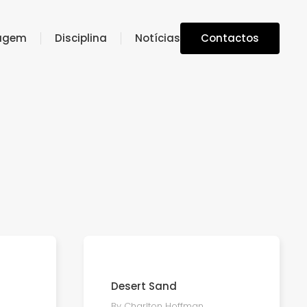
Contactos
ragem
Disciplina
Notícias
Desert Sand
By Charlton Hoffman