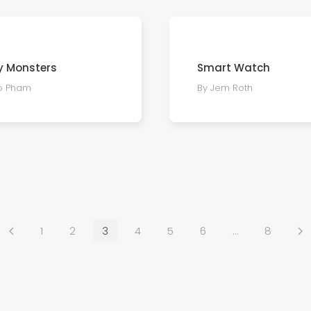
y Monsters
Smart Watch
o Pham
By Jem Roth
1
2
3
4
5
6
…
8