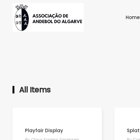
Skip to main content
Home
All Items
Playfair Display
Splat
By Claus Eggers Sørensen
By Cor