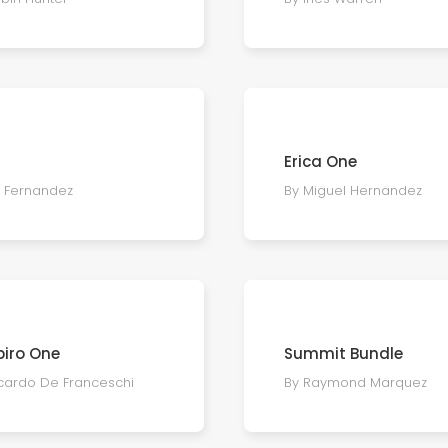
Erica One
s Fernandez
By Miguel Hernandez
iro One
Summit Bundle
ccardo De Franceschi
By Raymond Marquez